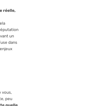
e réelle,
ela
réputation
evant un
nfuse dans
 enjeux
e vous,
te, peu
te quelle