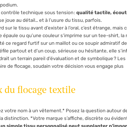
-podium.
 contrôle technique sous tension :
qualité tactile, écout
 se joue au détail… et à l’usure du tissu, parfois.
 sur le tissu avant d’exister à l’oral, c’est étrange, mais c
e épaule ou qu’une couleur s’imprime sur un tee-shirt, la 
 ce regard furtif sur un maillot ou ce soupir admiratif d
file partout et d’un coup, sérieuse ou hésitante, elle s’i
ndrait un terrain pareil d’évaluation et de symbolique ? Les
taire de flocage, soudain votre décision vous engage plus
 du flocage textile
ez votre nom à un vêtement.* Posez la question autour d
 la distinction. *Votre marque s’affiche, discrète ou éviden
 un simple tissu personnalisé peut supplanter n’impor