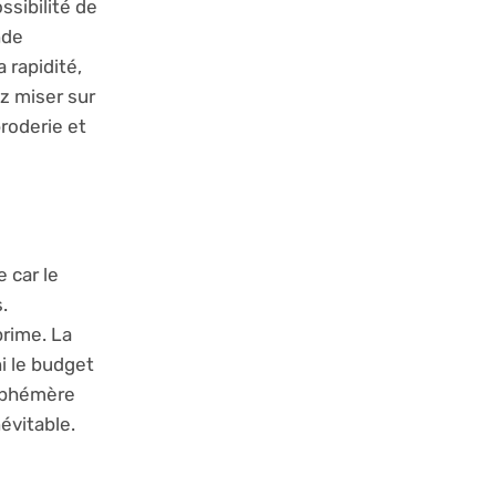
ssibilité de
nde
 rapidité,
z miser sur
broderie et
 car le
.
prime. La
ni le budget
’éphémère
évitable.