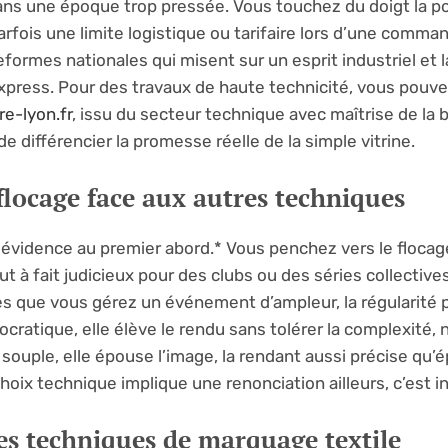
ans une époque trop pressée. Vous touchez du doigt la po
 parfois une limite logistique ou tarifaire lors d’une comma
formes nationales qui misent sur un esprit industriel et la
express. Pour des travaux de haute technicité, vous pouve
e-lyon.fr
, issu du secteur technique avec maîtrise de la 
e différencier la promesse réelle de la simple vitrine.
flocage face aux autres techniques
idence au premier abord.* Vous penchez vers le flocage
t à fait judicieux pour des clubs ou des séries collectives
ès que vous gérez un événement d’ampleur, la régularité 
cratique, elle élève le rendu sans tolérer la complexité, 
 souple, elle épouse l’image, la rendant aussi précise qu
choix technique implique une renonciation ailleurs, c’est in
es techniques de marquage textile