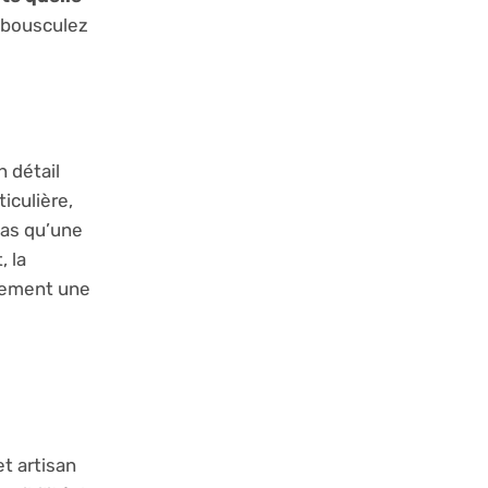
s bousculez
 détail
iculière,
pas qu’une
 la
quement une
t artisan