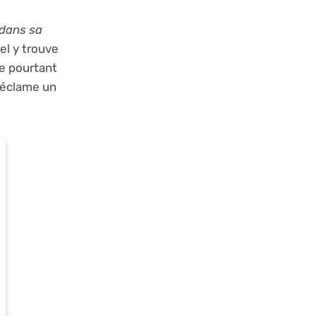
 dans sa
nel y trouve
te pourtant
 réclame un