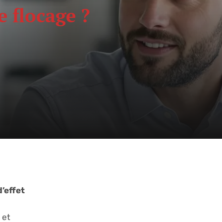
 flocage ?
d’effet
et