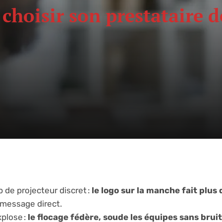
hoisir son prestataire de
p de projecteur discret :
le logo sur la manche fait plus 
u message direct.
xplose :
le flocage fédère, soude les équipes sans bruit