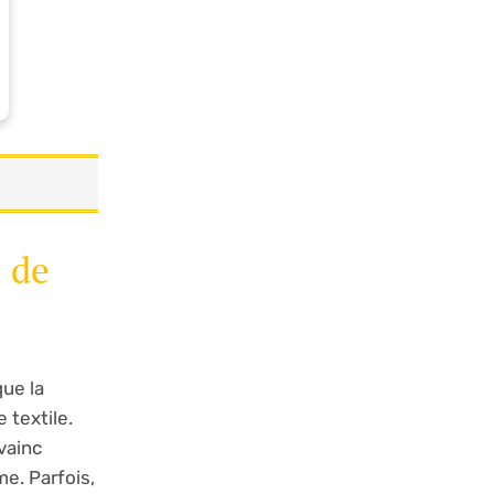
e de
que la
 textile.
vainc
me. Parfois,