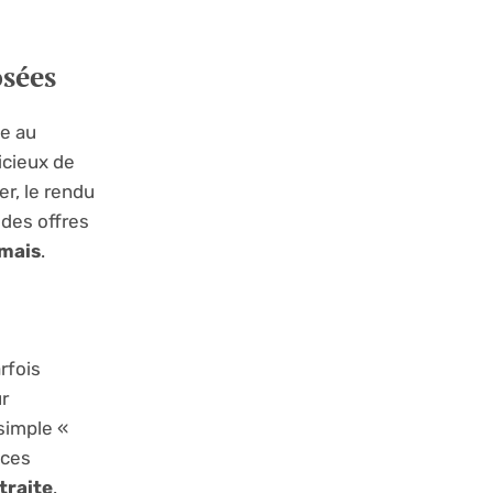
osées
ce au
icieux de
er, le rendu
 des offres
amais
.
rfois
r
 simple «
nces
traite
.