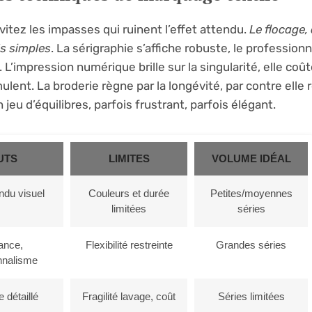
vitez les impasses qui ruinent l’effet attendu.
Le flocage,
ls simples
. La sérigraphie s’affiche robuste, le profession
L’impression numérique brille sur la singularité, elle coû
lent. La broderie règne par la longévité, par contre elle
n jeu d’équilibres, parfois frustrant, parfois élégant.
UTS
LIMITES
VOLUME IDÉAL
endu visuel
Couleurs et durée
Petites/moyennes
limitées
séries
ance,
Flexibilité restreinte
Grandes séries
nnalisme
 détaillé
Fragilité lavage, coût
Séries limitées