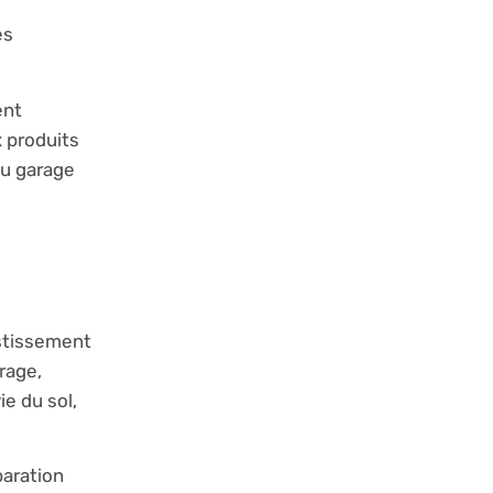
es
ent
x produits
du garage
estissement
irage,
ie du sol,
paration