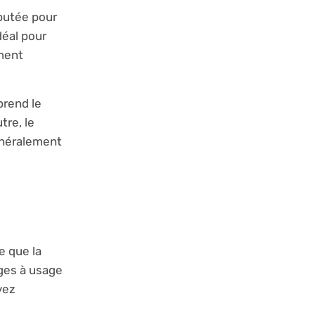
éputée pour
déal pour
ement
prend le
tre, le
généralement
e que la
ages à usage
vez