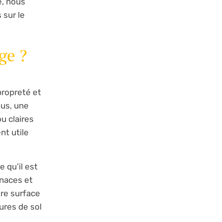
e, nous
 sur le
ge ?
propreté et
lus, une
u claires
nt utile
 qu’il est
enaces et
tre surface
tures de sol