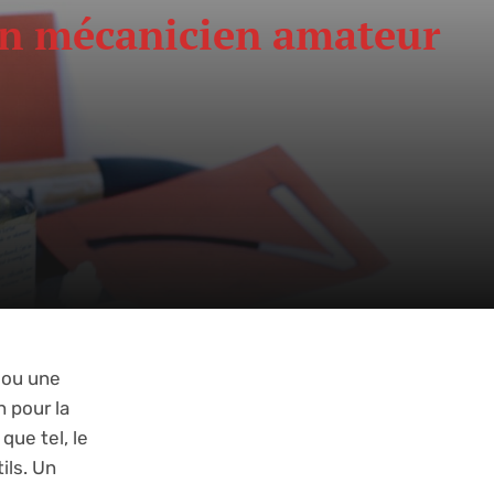
 un mécanicien amateur
 ou une
n pour la
que tel, le
ils. Un