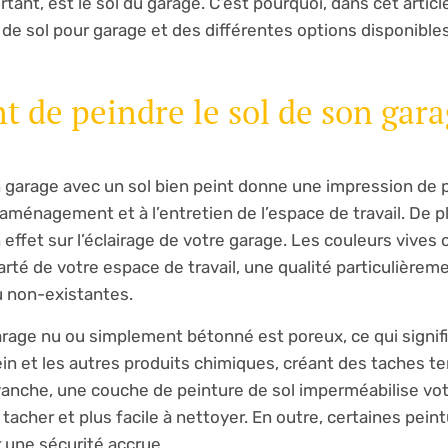
ant, est le sol du garage. C’est pourquoi, dans cet articl
 de sol pour garage et des différentes options disponibles
t de peindre le sol de son gara
n garage avec un sol bien peint donne une impression de 
l’aménagement et à l’entretien de l’espace de travail. De p
effet sur l’éclairage de votre garage. Les couleurs vives o
larté de votre espace de travail, une qualité particulièreme
u non-existantes.
rage nu ou simplement bétonné est poreux, ce qui signifie
frein et les autres produits chimiques, créant des taches t
vanche, une couche de peinture de sol imperméabilise vo
 tacher et plus facile à nettoyer. En outre, certaines pein
 une sécurité accrue.