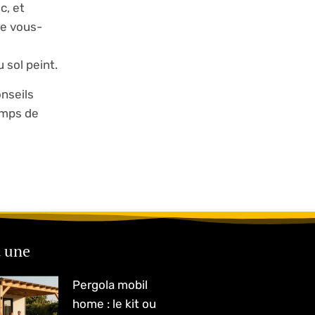
c, et
re vous-
 sol peint.
onseils
emps de
a une
Pergola mobil
home : le kit ou