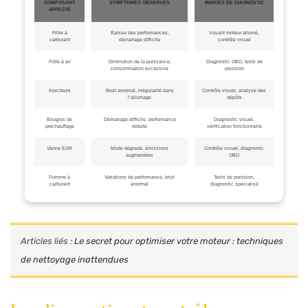
COMPOSANT
SYMPTÔMES OBSERVÉS
INDICES DE DIAGNOSTIC
AFFECTÉ
Filtre à
Baisse des performances,
Voyant moteur allumé,
carburant
démarrage difficile
contrôle visuel
Filtre à air
Diminution de la puissance,
Diagnostic OBD, tests de
consommation excessive
pression
Injecteurs
Bruit anormal, irrégularité dans
Contrôle visuel, analyse des
l’allumage
dépôts
Bougies de
Démarrage difficile, performance
Diagnostic visuel,
préchauffage
réduite
vérification fonctionnelle
Vanne EGR
Mode dégradé, émissions
Contrôle visuel, diagnostic
augmentées
OBD
Pomme à
Variations de performance, bruit
Tests de pression,
carburant
anormal
diagnostic spécialisé
Articles liés :
Le secret pour optimiser votre moteur : techniques
de nettoyage inattendues