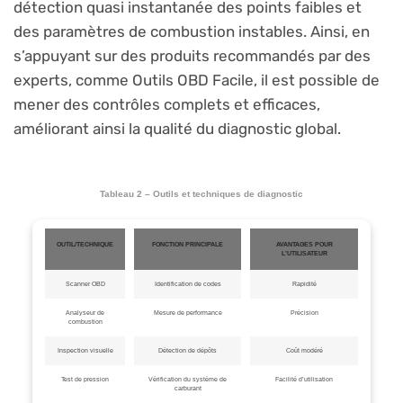
détection quasi instantanée des points faibles et
des paramètres de combustion instables. Ainsi, en
s’appuyant sur des produits recommandés par des
experts, comme Outils OBD Facile, il est possible de
mener des contrôles complets et efficaces,
améliorant ainsi la qualité du diagnostic global.
Tableau 2 – Outils et techniques de diagnostic
OUTIL/TECHNIQUE
FONCTION PRINCIPALE
AVANTAGES POUR
L’UTILISATEUR
Scanner OBD
Identification de codes
Rapidité
Analyseur de
Mesure de performance
Précision
combustion
Inspection visuelle
Détection de dépôts
Coût modéré
Test de pression
Vérification du système de
Facilité d’utilisation
carburant