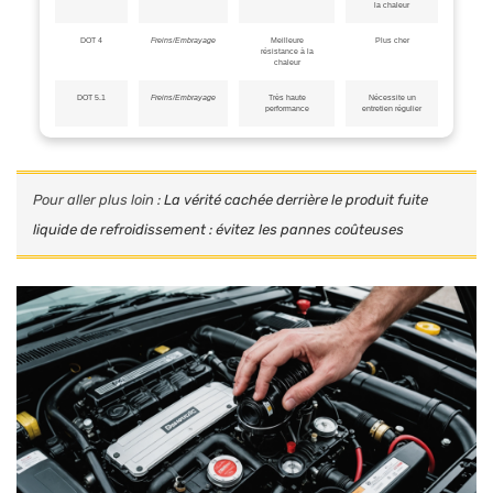
la chaleur
DOT 4
Freins/Embrayage
Meilleure
Plus cher
résistance à la
chaleur
DOT 5.1
Freins/Embrayage
Très haute
Nécessite un
performance
entretien régulier
Pour aller plus loin :
La vérité cachée derrière le produit fuite
liquide de refroidissement : évitez les pannes coûteuses