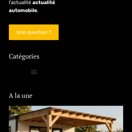
l’actualité
actualité
automobile
,
Une question ?
Catégories
A la une
P
h
o