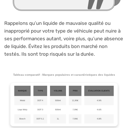
Rappelons qu’un liquide de mauvaise qualité ou
inapproprié pour votre type de véhicule peut nuire à
ses performances autant, voire plus, qu’une absence
de liquide. Évitez les produits bon marché non
testés. Ils sont trop risqués sur la durée.
Tableau comparatif : Marques populaires et caractéristiques des liquides
MARQUE
TYPE
VOLUME
PRIX
ÉVALUATION CLIENTS
Motul
DOT 4
500ml
11,90€
4.9/5
Liqui Moly
DOT 3
500ml
7,99€
4.6/5
Bosch
DOT 5.1
1L
7,90€
4.8/5