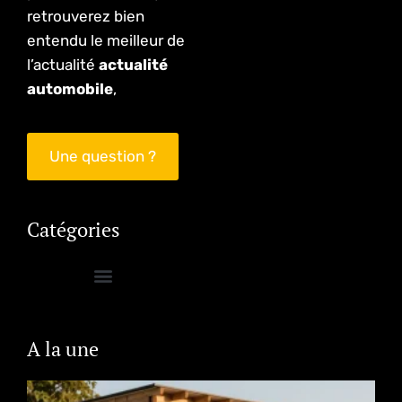
retrouverez bien
entendu le meilleur de
l’actualité
actualité
automobile
,
Une question ?
Catégories
A la une
P