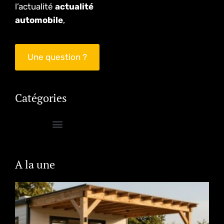
l’actualité
actualité
automobile
,
Une question ?
Catégories
A la une
P
h
o