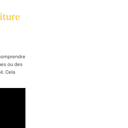
iture
 comprendre
ques ou des
é. Cela