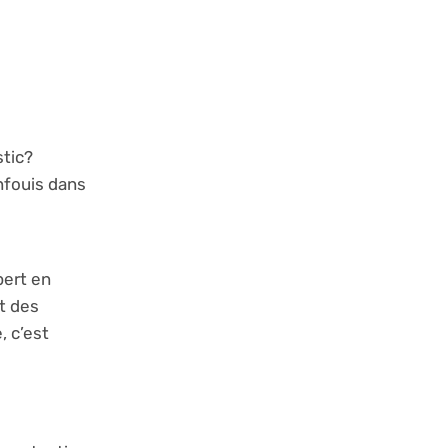
stic?
nfouis dans
pert en
t des
, c’est