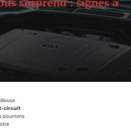
ous surprend : signes à
illeuse
t-circuit
s pourrions
otre