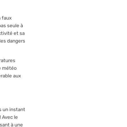
 faux
as seule à
ivité et sa
 les dangers
ratures
ne météo
érable aux
s un instant
 Avec le
sant à une