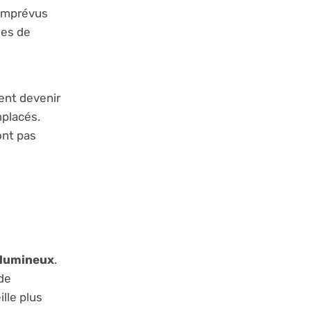
 imprévus
mes de
s
ent devenir
mplacés.
ont pas
 lumineux
.
de
lle plus