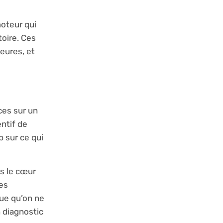
moteur qui
toire. Ces
eures, et
ces sur un
ntif de
p sur ce qui
s le cœur
es
que qu’on ne
 diagnostic