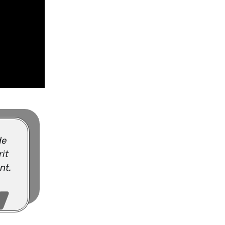
de
it
nt.