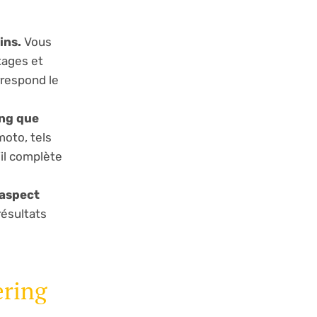
ins.
Vous
tages et
rrespond le
ing que
oto, tels
’il complète
 aspect
résultats
ering