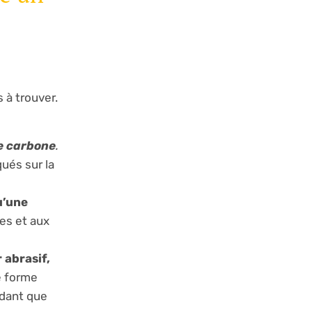
 à trouver.
de carbone
.
ués sur la
u’une
es et aux
 abrasif,
e forme
ndant que