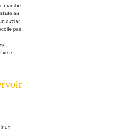
le marché.
atule ou
’un cutter
écolle pas
es
fixe et
ervoir
ir un