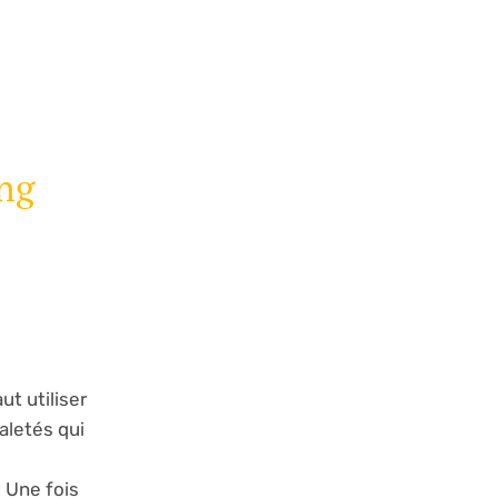
ing
aut utiliser
aletés qui
.
Une fois