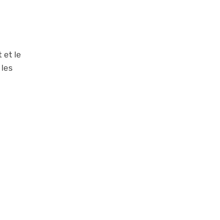
 et le
 les