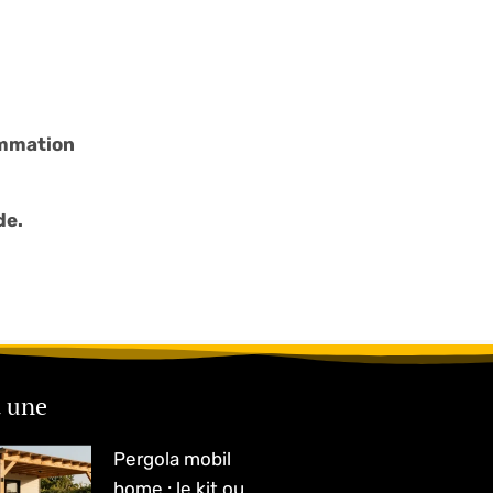
ommation
de.
a une
Pergola mobil
home : le kit ou