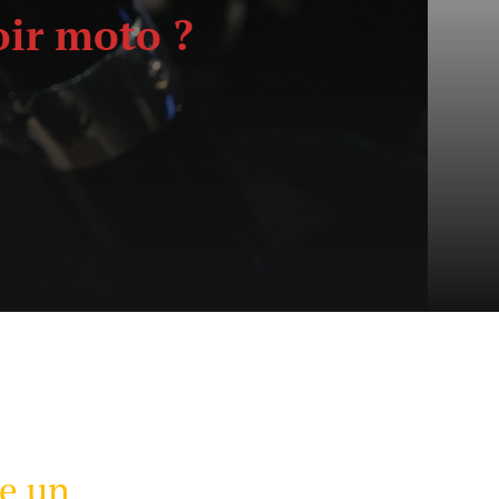
oir moto ?
re un