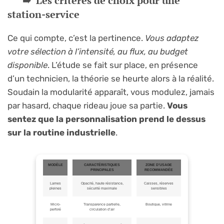
Les critères de choix pour une
station-service
Ce qui compte, c’est la pertinence.
Vous adaptez
votre sélection à l’intensité, au flux, au budget
disponible
. L’étude se fait sur place, en présence
d’un technicien, la théorie se heurte alors à la réalité.
Soudain la modularité apparaît, vous modulez, jamais
par hasard, chaque rideau joue sa partie.
Vous
sentez que la personnalisation prend le dessus
sur la routine industrielle
.
MODÈLE
CARACTÉRISTIQUES
ZONE D’USAGE
PRINCIPALES
RECOMMANDÉE
Lames
Opacité, haute résistance,
Caisses, réserves
pleines
sécurité maximale
sensibles
Micro-
Transparence partielle,
Boutique, vitrine
perforé
circulation d’air