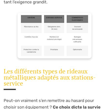
tant l’exigence grandit.
CRITÈRE
STATIONS-SERVICE
COMMERCES
CLASSIQUES
Résistance au feu
Obligatoire (min.
Souvent
30 min)
recommandé
Contrôle d’accès
Renforcé et
Barrages
motorisé privilégié
mécaniques
suffisants
Protection contre le
Prioritaire
Optionnelle
vandalisme
Les différents types de rideaux
métalliques adaptés aux stations-
service
Peut-on vraiment s’en remettre au hasard pour
choisir son équipement ?
Ce choix dicte la survie